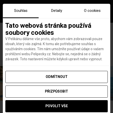
Souhlas
Detaily
O cookies
Tato webová stránka používá
soubory cookies
V Pelikánu děláme vše proto, abychom vám zobrazovali pouze
obsah, který vás zajímá. K tomu ale potřebujeme souhlas s
Hlavní stránka
Slovensko hotely
využíváním cookies. Tím nám umožníte používat údaje o vašem
Štítek:
Slovensko hotely
prohlížení webu Pelipecky.cz. Nebojte se, nejedná se o žádný
závazek. Toto nastavení můžete kdykoli upravit nebo vypnout.
ODMÍTNOUT
PŘIZPŮSOBIT
POVOLIT VŠE