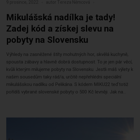
9 prosince, 2022
autor
Tereza Němcová
Mikulášská nadílka je tady!
Zadej kód a získej slevu na
pobyty na Slovensku
Výhledy na zasněžené štíty mohutných hor, skvělá kuchyně,
spousta zábavy a hlavně dobrá dostupnost. To je jen pár věcí,
kvůli kterým milujeme pobyty na Slovensku. Jestli máš výlety k
našim sousedům taky rád/a, určitě nepřehlédni speciální
mikulášskou nadílku od Pelikána. S kódem MIKU22 teď totiž
pořídíš vybrané slovenské pobyty o 500 Kč levněji. Jak na...