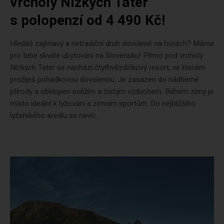
vrcholy Nízkých Tater
s polopenzí od 4 490 Kč!
Hledáš zajímavý a netradiční druh dovolené na horách? Máme
pro tebe skvělé ubytování na Slovensku! Přímo pod vrcholy
Nízkých Tater se nachází čtyřhvězdičkový resort, ve kterém
prožiješ pohádkovou dovolenou. Je zasazen do nádherné
přírody a obklopen svěžím a čistým vzduchem. Během zimy je
místo ideální k lyžování a zimním sportům. Do nejbližšího
lyžařského areálu se navíc...