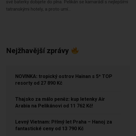
své baterky dobijete do plna. Pelikán se kamarádí s nejlepšími
tatranskými hotely, a proto umí...
Nejžhavější zprávy
NOVINKA: tropický ostrov Hainan s 5* TOP
resorty od 27 890 Kč
Thajsko za málo peněz: kup letenky Air
Arabia na Pelikánovi od 11 762 Kč!
Levný Vietnam: Přímý let Praha – Hanoj za
fantastické ceny od 13 790 Kč