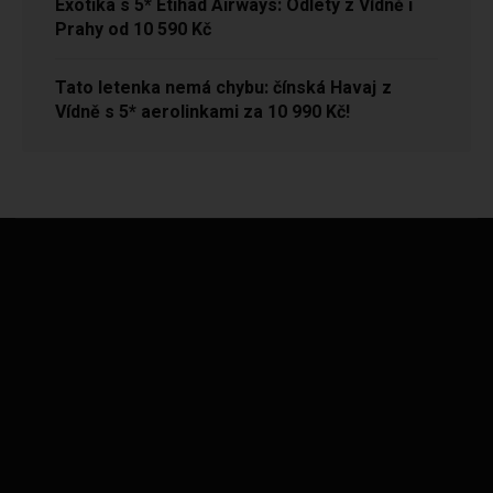
Exotika s 5* Etihad Airways: Odlety z Vídně i
Prahy od 10 590 Kč
Tato letenka nemá chybu: čínská Havaj z
Vídně s 5* aerolinkami za 10 990 Kč!