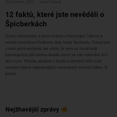
29 prosince, 2023
autor
Roland
12 faktů, které jste nevěděli o
Špicberkách
Drsné, nehostinné, a přece krásné a fascinující. Takové je
norské souostroví Svalbard, tedy česky Špicberky. Pokud jste
o něm ještě neslyšeli, tak vězte, že sem se chodí kvůli
fascinujícímu přírodnímu divadlu, které se zde odehrává 365
dní v roce. Příroda, složená z fjordů a strmých štítů tvoří
scenérii zřejmě nejkrásnějších severských ostrovů vůbec. A
pokud...
Nejžhavější zprávy