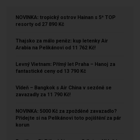
NOVINKA: tropický ostrov Hainan s 5* TOP
resorty od 27 890 Kč
Thajsko za málo peněz: kup letenky Air
Arabia na Pelikánovi od 11 762 Kč!
Levný Vietnam: Přímý let Praha – Hanoj za
fantastické ceny od 13 790 Kč
Vídeň – Bangkok s Air China v sezóně se
zavazadly za 11 790 Kč!
NOVINKA: 5000 Kč za zpožděné zavazadlo?
Přidejte si na Pelikánovi toto pojištění za pár
korun