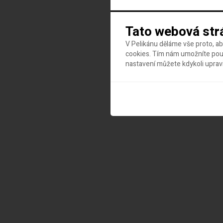
Tato webová str
V Pelikánu děláme vše proto, a
cookies. Tím nám umožníte použ
nastavení můžete kdykoli uprav