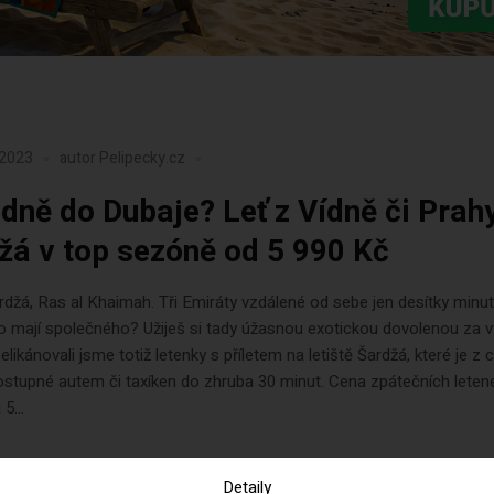
 2023
autor
Pelipecky.cz
dně do Dubaje? Leť z Vídně či Prah
žá v top sezóně od 5 990 Kč
rdžá, Ras al Khaimah. Tři Emiráty vzdálené od sebe jen desítky minut
o mají společného? Užiješ si tady úžasnou exotickou dovolenou za 
elikánovali jsme totiž letenky s příletem na letiště Šardžá, které je z 
stupné autem či taxíken do zhruba 30 minut. Cena zpátečních leten
5...
Detaily