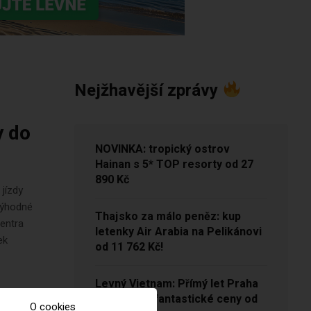
Nejžhavější zprávy
y do
NOVINKA: tropický ostrov
Hainan s 5* TOP resorty od 27
890 Kč
 jízdy
výhodné
Thajsko za málo peněz: kup
centra
letenky Air Arabia na Pelikánovi
ek
od 11 762 Kč!
Levný Vietnam: Přímý let Praha
– Hanoj za fantastické ceny od
O cookies