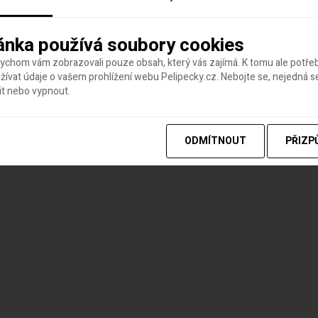
ánka používá soubory cookies
bychom vám zobrazovali pouze obsah, který vás zajímá. K tomu ale potř
ívat údaje o vašem prohlížení webu Pelipecky.cz. Nebojte se, nejedná s
it nebo vypnout.
ODMÍTNOUT
PŘIZP