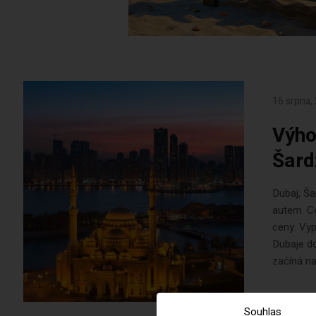
16 srpna,
Výho
Šard
Dubaj, Ša
autem. C
ceny. Vyp
Dubaje do
začíná na 
Souhlas