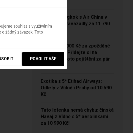
13 790 Kč
Vídeň – Bangkok s Air China v
sezóně se zavazadly za 11 790
ebujeme souhlas s využíváním
Kč!
e o žádný závazek. Toto
NOVINKA: 5000 Kč za zpožděné
zavazadlo? Přidejte si na
Pelikánovi toto pojištění za pár
ŮSOBIT
POVOLIT VŠE
korun
Exotika s 5* Etihad Airways:
Odlety z Vídně i Prahy od 10 590
Kč
Tato letenka nemá chybu: čínská
Havaj z Vídně s 5* aerolinkami
za 10 990 Kč!