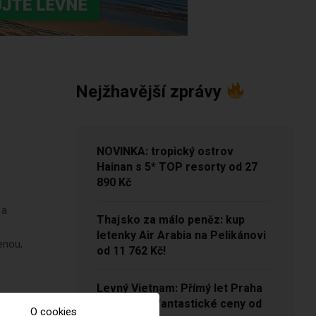
Nejžhavější zprávy
NOVINKA: tropický ostrov
Hainan s 5* TOP resorty od 27
890 Kč
 a
Thajsko za málo peněz: kup
h
letenky Air Arabia na Pelikánovi
enou,
od 11 762 Kč!
Levný Vietnam: Přímý let Praha
– Hanoj za fantastické ceny od
O cookies