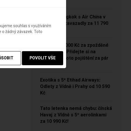
13 790 Kč
Vídeň – Bangkok s Air China v
sezóně se zavazadly za 11 790
ebujeme souhlas s využíváním
Kč!
e o žádný závazek. Toto
NOVINKA: 5000 Kč za zpožděné
zavazadlo? Přidejte si na
Pelikánovi toto pojištění za pár
ŮSOBIT
POVOLIT VŠE
korun
Exotika s 5* Etihad Airways:
Odlety z Vídně i Prahy od 10 590
Kč
Tato letenka nemá chybu: čínská
Havaj z Vídně s 5* aerolinkami
za 10 990 Kč!