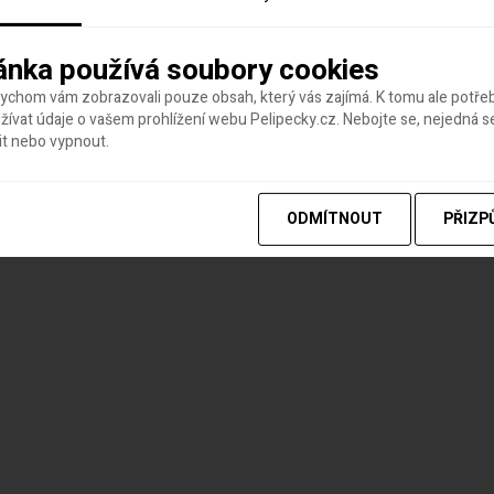
ánka používá soubory cookies
bychom vám zobrazovali pouze obsah, který vás zajímá. K tomu ale potř
ívat údaje o vašem prohlížení webu Pelipecky.cz. Nebojte se, nejedná s
it nebo vypnout.
ODMÍTNOUT
PŘIZP