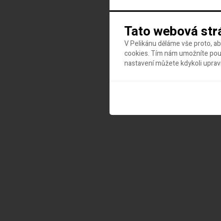
Tato webová str
V Pelikánu děláme vše proto, a
cookies. Tím nám umožníte použ
nastavení můžete kdykoli uprav