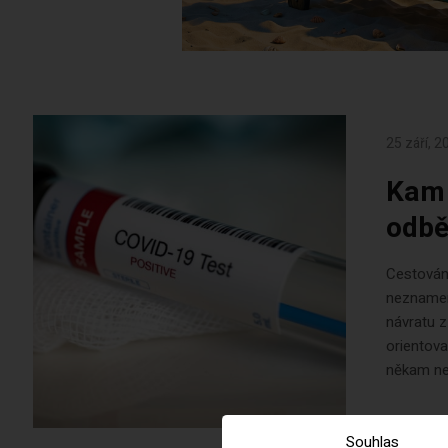
25 září, 2
Kam 
odbě
Cestování
neznamen
návratu z
orientova
někam ne
Souhlas