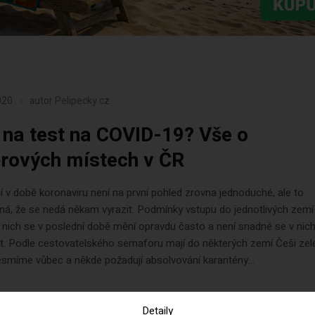
020
autor
Pelipecky.cz
na test na COVID-19? Vše o
rových místech v ČR
 v době koronaviru není na první pohled zrovna jednoduché, ale to
á, že se nedá někam vyrazit. Podmínky vstupu do jednotlivých zemí
 nich se v poslední době mění opravdu často a není snadné se v nic
t. Podle cestovatelského semaforu mají do některých zemí Češi zel
smíme vůbec a někde požadují absolvování karantény...
Detaily