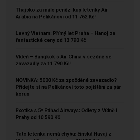
Thajsko za málo peněz: kup letenky Air
Arabia na Pelikánovi od 11 762 Kč!
Levný Vietnam: Přímý let Praha – Hanoj za
fantastické ceny od 13 790 Kč
Vídeň – Bangkok s Air China v sezóně se
zavazadly za 11 790 Kč!
NOVINKA: 5000 Kč za zpožděné zavazadlo?
Přidejte si na Pelikánovi toto pojištění za pár
korun
Exotika s 5* Etihad Airways: Odlety z Vídně i
Prahy od 10 590 Kč
Tato letenka nemá chybu: čínská Havaj z