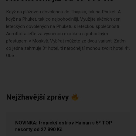
Když na plážovou dovolenou do Thajska, tak na Phuket. A
když na Phuket, tak co nejpohodlněji. Využijte akčních cen
leteckých dovolených na Phuketu s leteckou společností
Aeroflot a leťte za vysněnou exotikou s pohodlným
přestupem v Moskvě. Vybírat můžete ze dvou variant. Zatím
co jedna zahrnuje 3* hotel, ti náročnější mohou zvolit hotel 4*.
Obě...
Nejžhavější zprávy
NOVINKA: tropický ostrov Hainan s 5* TOP
resorty od 27 890 Kč