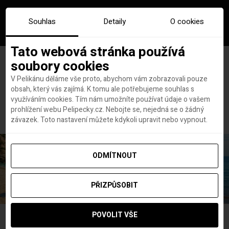
Souhlas
Detaily
O cookies
Tato webová stránka používá
soubory cookies
V Pelikánu děláme vše proto, abychom vám zobrazovali pouze
obsah, který vás zajímá. K tomu ale potřebujeme souhlas s
Hlavní stránka
dovolena phuket
využíváním cookies. Tím nám umožníte používat údaje o vašem
Štítek:
dovolena phuket
prohlížení webu Pelipecky.cz. Nebojte se, nejedná se o žádný
závazek. Toto nastavení můžete kdykoli upravit nebo vypnout.
ODMÍTNOUT
PŘIZPŮSOBIT
POVOLIT VŠE