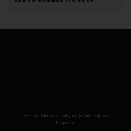
Vídně s 5* aerolinkami za 10 990 Kč!
.
Všechny letenky a články najdeš také v appce
Pelipecky: