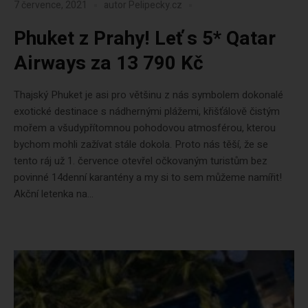
7 července, 2021
autor
Pelipecky.cz
Phuket z Prahy! Leť s 5* Qatar
Airways za 13 790 Kč
Thajský Phuket je asi pro většinu z nás symbolem dokonalé
exotické destinace s nádhernými plážemi, křišťálově čistým
mořem a všudypřítomnou pohodovou atmosférou, kterou
bychom mohli zažívat stále dokola. Proto nás těší, že se
tento ráj už 1. července otevřel očkovaným turistům bez
povinné 14denní karantény a my si to sem můžeme namířit!
Akční letenka na...