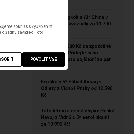
13 790 Kč
Vídeň – Bangkok s Air China v
sezóně se zavazadly za 11 790
ebujeme souhlas s využíváním
Kč!
e o žádný závazek. Toto
NOVINKA: 5000 Kč za zpožděné
zavazadlo? Přidejte si na
Pelikánovi toto pojištění za pár
ŮSOBIT
POVOLIT VŠE
korun
Exotika s 5* Etihad Airways:
Odlety z Vídně i Prahy od 10 590
Kč
Tato letenka nemá chybu: čínská
Havaj z Vídně s 5* aerolinkami
za 10 990 Kč!