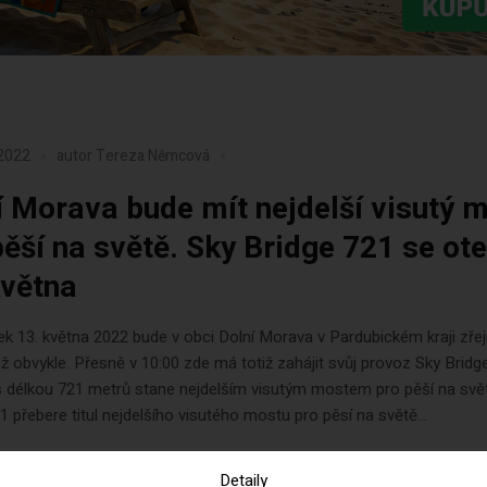
 2022
autor
Tereza Němcová
í Morava bude mít nejdelší visutý 
pěší na světě. Sky Bridge 721 se ot
května
tek 13. května 2022 bude v obci Dolní Morava v Pardubickém kraji zř
ež obvykle. Přesně v 10:00 zde má totiž zahájit svůj provoz Sky Bridg
s délkou 721 metrů stane nejdelším visutým mostem pro pěší na svě
1 přebere titul nejdelšího visutého mostu pro pěsí na světě...
Detaily