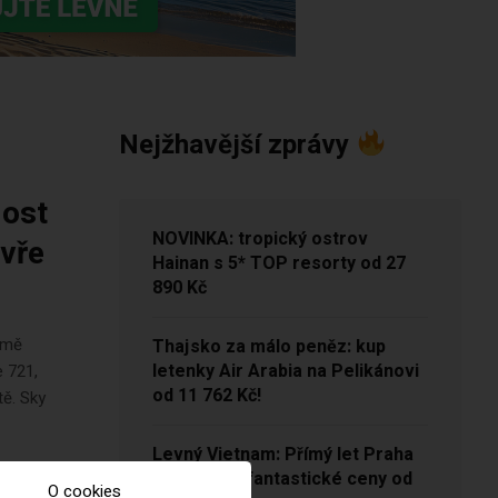
Nejžhavější zprávy
most
NOVINKA: tropický ostrov
evře
Hainan s 5* TOP resorty od 27
890 Kč
ejmě
Thajsko za málo peněz: kup
letenky Air Arabia na Pelikánovi
e 721,
od 11 762 Kč!
tě. Sky
Levný Vietnam: Přímý let Praha
– Hanoj za fantastické ceny od
O cookies