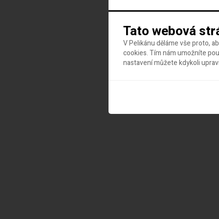
Tato webová str
V Pelikánu děláme vše proto, a
cookies. Tím nám umožníte použ
nastavení můžete kdykoli uprav