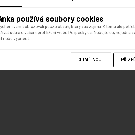
ánka používá soubory cookies
bychom vám zobrazovali pouze obsah, který vás zajímá. K tomu ale potř
ívat údaje o vašem prohlížení webu Pelipecky.cz. Nebojte se, nejedná s
it nebo vypnout.
ODMÍTNOUT
PŘIZP