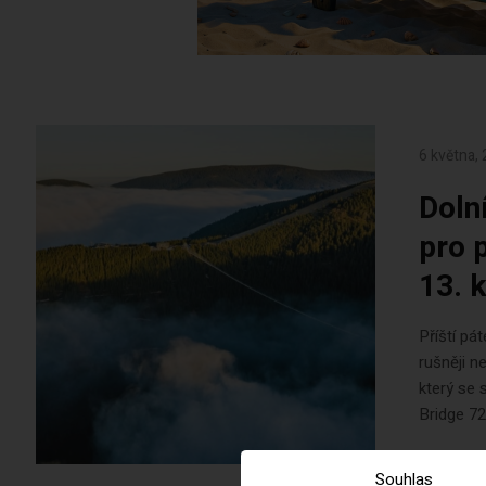
6 května,
Doln
pro 
13. 
Příští pá
rušněji n
který se 
Bridge 72
Souhlas