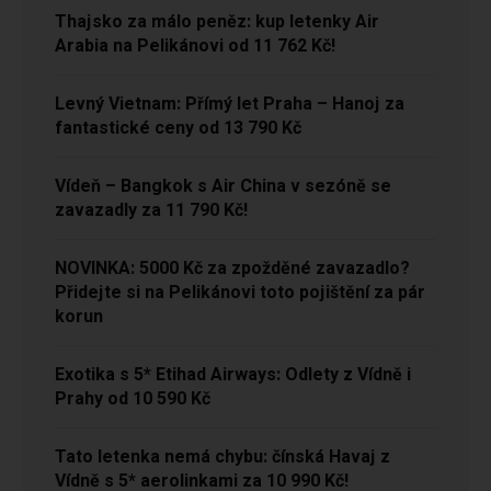
Thajsko za málo peněz: kup letenky Air
Arabia na Pelikánovi od 11 762 Kč!
Levný Vietnam: Přímý let Praha – Hanoj za
fantastické ceny od 13 790 Kč
Vídeň – Bangkok s Air China v sezóně se
zavazadly za 11 790 Kč!
NOVINKA: 5000 Kč za zpožděné zavazadlo?
Přidejte si na Pelikánovi toto pojištění za pár
korun
Exotika s 5* Etihad Airways: Odlety z Vídně i
Prahy od 10 590 Kč
Tato letenka nemá chybu: čínská Havaj z
Vídně s 5* aerolinkami za 10 990 Kč!