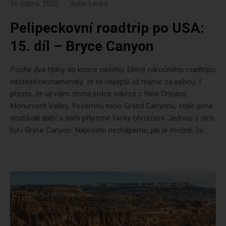
16 dubna, 2022
autor
Lenka
Pelipeckovní roadtrip po USA:
15. díl – Bryce Canyon
Pouhé dva týdny do konce našeho šíleně náročného roadtripu
naštěstí neznamenaly, že to nejlepší už máme za sebou. I
přesto, že už nám zlomil srdce odjezd z New Orleans,
Monument Valley, Yosemitu nebo Grand Canyonu, stále jsme
dostávali další a další příjemné facky ohromení. Jednou z nich
byl i Bryce Canyon. Naprosto nechápeme, jak je možné, že...