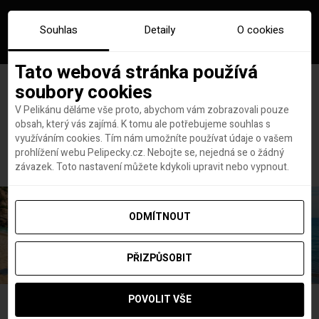
Souhlas
Detaily
O cookies
Tato webová stránka používá
soubory cookies
V Pelikánu děláme vše proto, abychom vám zobrazovali pouze
obsah, který vás zajímá. K tomu ale potřebujeme souhlas s
Hlavní stránka
bryce canyon
využíváním cookies. Tím nám umožníte používat údaje o vašem
Štítek:
bryce canyon
prohlížení webu Pelipecky.cz. Nebojte se, nejedná se o žádný
závazek. Toto nastavení můžete kdykoli upravit nebo vypnout.
ODMÍTNOUT
PŘIZPŮSOBIT
POVOLIT VŠE