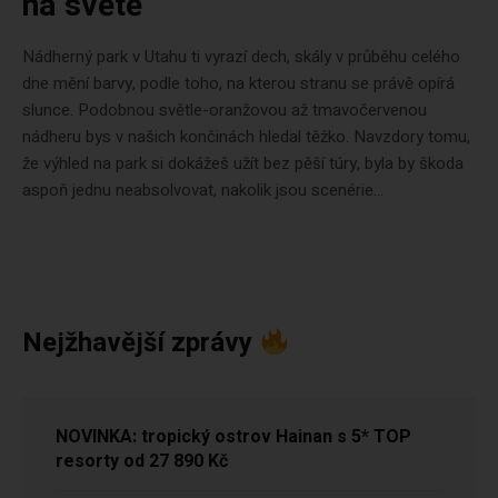
na světě
Nádherný park v Utahu ti vyrazí dech, skály v průběhu celého
dne mění barvy, podle toho, na kterou stranu se právě opírá
slunce. Podobnou světle-oranžovou až tmavočervenou
nádheru bys v našich končinách hledal těžko. Navzdory tomu,
že výhled na park si dokážeš užít bez pěší túry, byla by škoda
aspoň jednu neabsolvovat, nakolik jsou scenérie...
Nejžhavější zprávy
NOVINKA: tropický ostrov Hainan s 5* TOP
resorty od 27 890 Kč